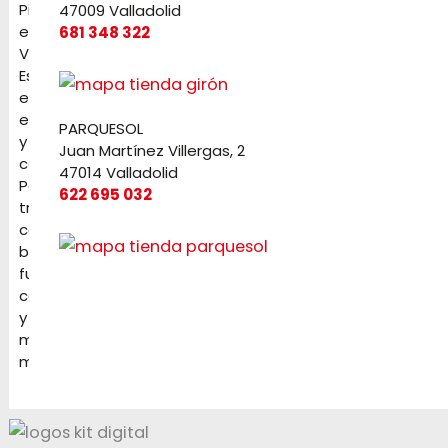
Pirotecnia
47009 Valladolid
en
681 348 322
Valladolid.
Especialistas
en
eventos
PARQUESOL
y
Juan Martínez Villergas, 2
celebraciones.
47014 Valladolid
Petardos,
622 695 032
tracas,
cochetes,
baterías,
fuentes,
candelas
y
mucho
más