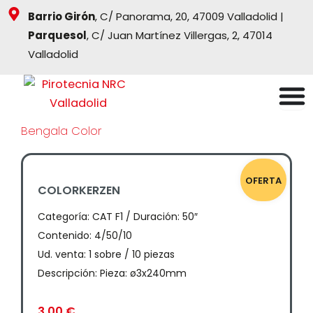
Ir
Barrio Girón
, C/ Panorama, 20, 47009 Valladolid |
al
Parquesol
, C/ Juan Martínez Villergas, 2, 47014
contenido
Valladolid
Bengala Color
OFERTA
COLORKERZEN
Categoría:
CAT F1 / Duración: 50″
Contenido: 4/50/10
Ud. venta: 1 sobre / 10 piezas
Descripción: Pieza: ø3x240mm
3,00
€