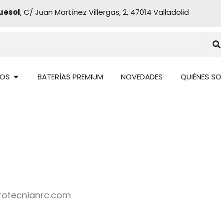
uesol
, C/ Juan Martínez Villergas, 2, 47014 Valladolid
Abrir PRODUCTOS
OS
BATERÍAS PREMIUM
NOVEDADES
QUIÉNES S
irotecnianrc.com