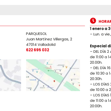
HORA
1 enero a 
PARQUESOL
– Lun. a vie
Juan Martínez Villergas, 2
47014 Valladolid
Especial d
622 695 032
– DEL DÍA 2 
de 11:00 a 1
20.00h.
– DEL DÍA 16
de 10:30 a 1
20:30h.
– LOS DÍAS 2
de 10:00 a 2
– LOS DÍAS 1
de 11:00 a 1
20:00h.