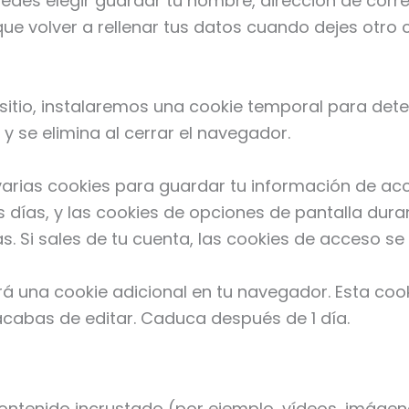
uedes elegir guardar tu nombre, dirección de corre
e volver a rellenar tus datos cuando dejes otro 
 sitio, instalaremos una cookie temporal para det
y se elimina al cerrar el navegador.
rias cookies para guardar tu información de acce
 días, y las cookies de opciones de pantalla dura
 Si sales de tu cuenta, las cookies de acceso se 
ará una cookie adicional en tu navegador. Esta coo
 acabas de editar. Caduca después de 1 día.
 contenido incrustado (por ejemplo, vídeos, imágenes