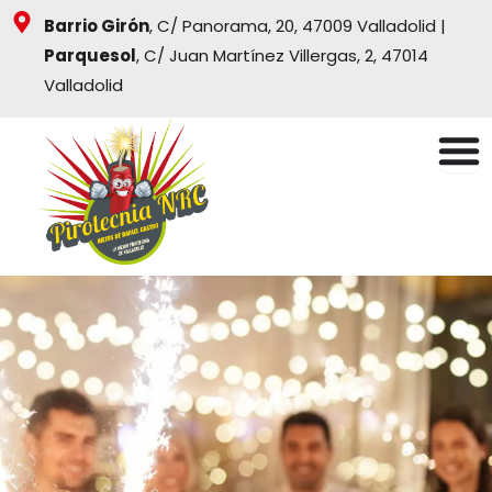
Ir
Barrio Girón
, C/ Panorama, 20, 47009 Valladolid |
al
Parquesol
, C/ Juan Martínez Villergas, 2, 47014
contenido
Valladolid