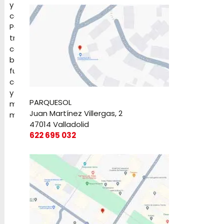
y
celebraciones.
Petardos,
tracas,
cochetes,
baterías,
fuentes,
candelas
y
PARQUESOL
mucho
Juan Martínez Villergas, 2
más
47014 Valladolid
622 695 032