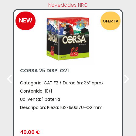
Novedades NRC
NEW
N
OFERTA
CORSA 25 DISP. Ø21
AM
Ca
Categoría:
CAT F2 / Duración: 35″ aprox.
Co
Contenido: 10/1
Ud.
Ud. venta: 1 batería
De
Descripción: Pieza: 162x150x170-Ø21mm
3
40,00
€