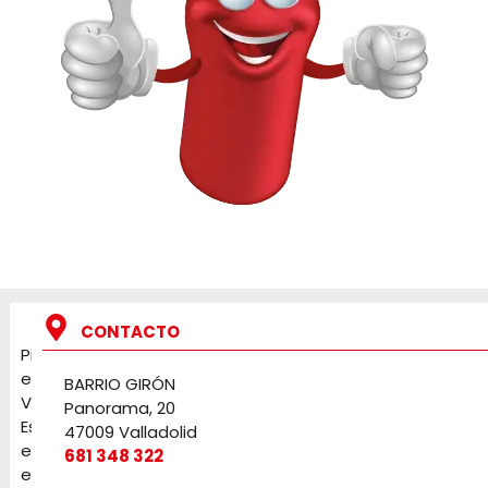
CONTACTO
Pirotecnia
en
BARRIO GIRÓN
Valladolid.
Panorama, 20
Especialistas
47009 Valladolid
en
681 348 322
eventos