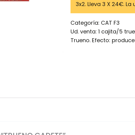
3x2. Lleva 3 X 24€. La
Categoría:
CAT F3
Ud. venta: 1 cajita/5 tru
Trueno. Efecto: produce