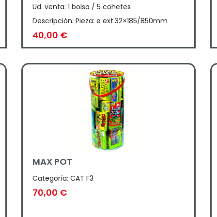
Ud. venta: 1 bolsa / 5 cohetes
Descripción: Pieza: ø ext.32×185/850mm
40,00
€
MAX POT
Categoría:
CAT F3
70,00
€