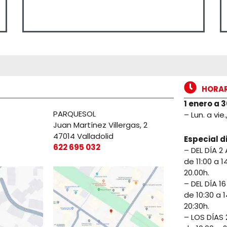
HORA
1 enero a 
PARQUESOL
– Lun. a vie
Juan Martínez Villergas, 2
47014 Valladolid
Especial d
622 695 032
– DEL DÍA 2 
de 11:00 a 1
20.00h.
– DEL DÍA 16
de 10:30 a 1
20:30h.
– LOS DÍAS 2