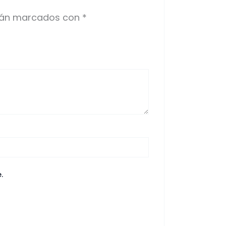
stán marcados con
*
.