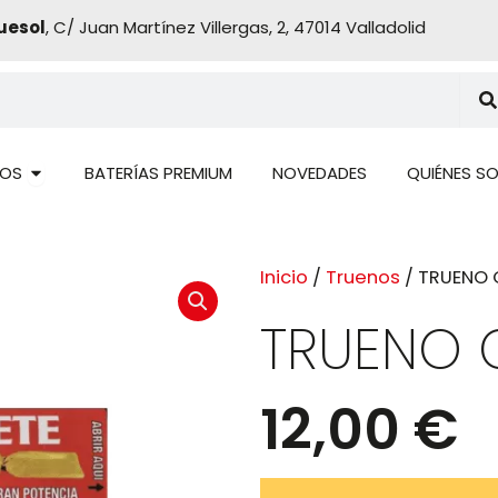
uesol
, C/ Juan Martínez Villergas, 2, 47014 Valladolid
Abrir PRODUCTOS
OS
BATERÍAS PREMIUM
NOVEDADES
QUIÉNES S
Inicio
/
Truenos
/ TRUENO 
TRUENO 
12,00
€