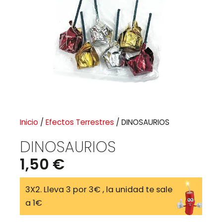
Inicio
/
Efectos Terrestres
/ DINOSAURIOS
DINOSAURIOS
1,50
€
3X2. Lleva 3 por 3€ , la unidad te sale
a 1€