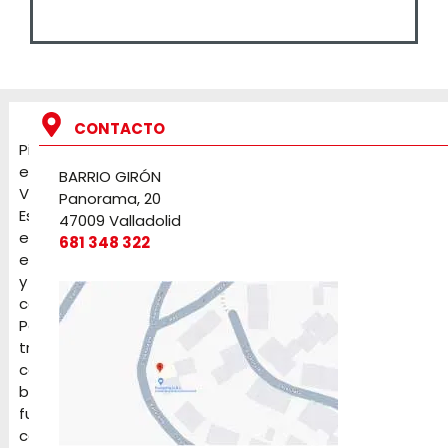
CONTACTO
Pirotecnia
en
BARRIO GIRÓN
Valladolid.
Panorama, 20
Especialistas
47009 Valladolid
en
681 348 322
eventos
y
celebraciones.
Petardos,
tracas,
cochetes,
baterías,
fuentes,
candelas