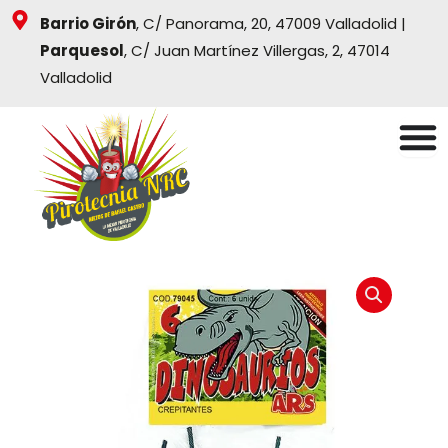
Ir
Barrio Girón
, C/ Panorama, 20, 47009 Valladolid |
al
Parquesol
, C/ Juan Martínez Villergas, 2, 47014
contenido
Valladolid