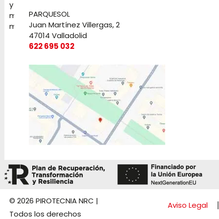
y
PARQUESOL
mucho
Juan Martínez Villergas, 2
más
47014 Valladolid
622 695 032
© 2026 PIROTECNIA NRC |
Aviso Legal
Todos los derechos