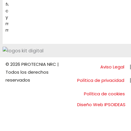
fuentes,
candelas
y
mucho
más
© 2026 PIROTECNIA NRC |
Aviso Legal
Todos los derechos
reservados
Política de privacidad
Política de cookies
Diseño Web IPSOIDEAS