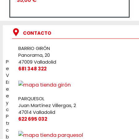
35,00
€
CONTACTO
BARRIO GIRÓN
Panorama, 20
Pirotecnia
47009 Valladolid
en
681 348 322
Valladolid.
Especialistas
en
eventos
PARQUESOL
y
Juan Martínez Villergas, 2
celebraciones.
47014 Valladolid
Petardos,
622 695 032
tracas,
cochetes,
baterías,