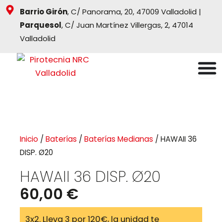
Ir
Barrio Girón
, C/ Panorama, 20, 47009 Valladolid |
al
Parquesol
, C/ Juan Martínez Villergas, 2, 47014
contenido
Valladolid
Inicio
/
Baterías
/
Baterías Medianas
/ HAWAII 36
DISP. Ø20
HAWAII 36 DISP. Ø20
60,00
€
3x2. Lleva 3 por 120€, la unidad te