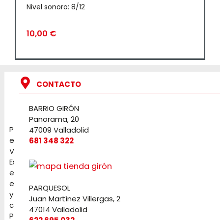
Nivel sonoro: 8/12
10,00
€
CONTACTO
BARRIO GIRÓN
Panorama, 20
Pirotecnia
47009 Valladolid
en
681 348 322
Valladolid.
Especialistas
en
eventos
PARQUESOL
y
Juan Martínez Villergas, 2
celebraciones.
47014 Valladolid
Petardos,