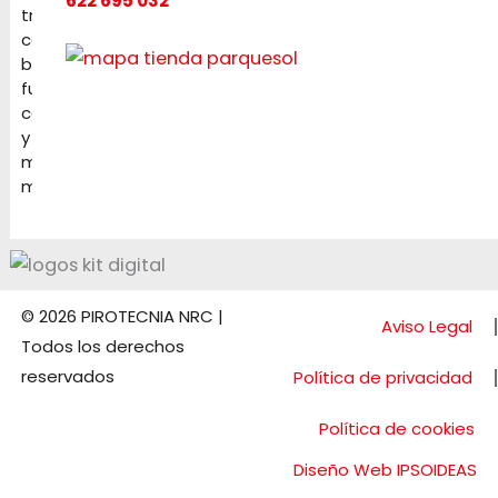
622 695 032
tracas,
cochetes,
baterías,
fuentes,
candelas
y
mucho
más
© 2026 PIROTECNIA NRC |
Aviso Legal
Todos los derechos
reservados
Política de privacidad
Política de cookies
Diseño Web IPSOIDEAS