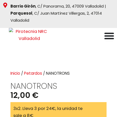
Ir
Barrio Girón
, C/ Panorama, 20, 47009 Valladolid |
al
Parquesol
, C/ Juan Martínez Villergas, 2, 47014
contenido
Valladolid
Inicio
/
Petardos
/ NANOTRONS
NANOTRONS
12,00
€
3x2. Lleva 3 por 24€, la unidad te
sale a 8€