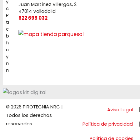
y
Juan Martínez Villergas, 2
celebraciones.
47014 Valladolid
Petardos,
622 695 032
tracas,
cochetes,
baterías,
fuentes,
candelas
y
mucho
más
© 2026 PIROTECNIA NRC |
Aviso Legal
Todos los derechos
reservados
Política de privacidad
Política de cookies