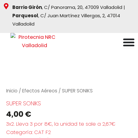
Ir
Barrio Girón
, C/ Panorama, 20, 47009 Valladolid |
al
Parquesol
, C/ Juan Martínez Villergas, 2, 47014
contenido
Valladolid
Inicio
/
Efectos Aéreos
/ SUPER SONIKS
SUPER SONIKS
4,00
€
3x2. Lleva 3 por 8€, la unidad te sale a 2,67€
Categoría:
CAT F2