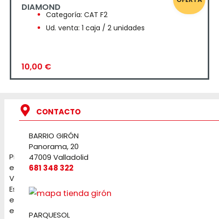
DIAMOND
Categoría:
CAT F2
Ud. venta: 1 caja / 2 unidades
10,00
€
CONTACTO
BARRIO GIRÓN
Panorama, 20
Pirotecnia
47009 Valladolid
en
681 348 322
Valladolid.
Especialistas
en
eventos
PARQUESOL