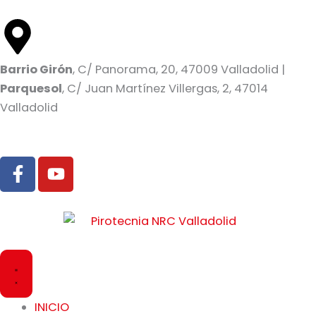
Ir
al
contenido
Barrio Girón
, C/ Panorama, 20, 47009 Valladolid |
Parquesol
, C/ Juan Martínez Villergas, 2, 47014
Valladolid
F
Y
a
o
c
u
e
t
b
u
o
b
Cerrar
Abrir
o
e
PRODUCTOS
PRODUCTOS
k
-
INICIO