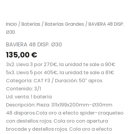
f
Inicio
/
Baterías
/
Baterías Grandes
/ BAVIERA 48 DISP.
Ø30
BAVIERA 48 DISP. Ø30
135,00
€
3x2. Lleva 3 por 270€, la unidad te sale a 90€
5x3. Lleva 5 por 405€, la unidad te sale a 81€
Categoría:
CAT F3 / Duración: 50″ aprox.
Contenido: 3/1
Ud. venta: 1 batería
Descripción: Pieza: 311x199x200mm-Ø30mm
48 disparos.Cola oro a efecto spider-craqueteo
con destellos rojos. Cola oro con apertura
brocade y destellos rojos. Cola oro a efecto