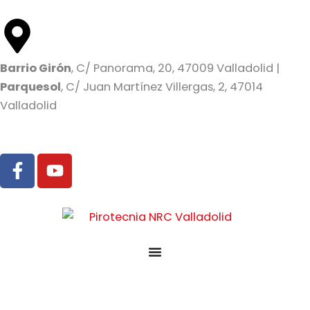
Ir
al
contenido
Barrio Girón
, C/ Panorama, 20, 47009 Valladolid |
Parquesol
, C/ Juan Martínez Villergas, 2, 47014
Valladolid
F
Y
a
o
c
u
e
t
b
u
o
b
o
e
k
-