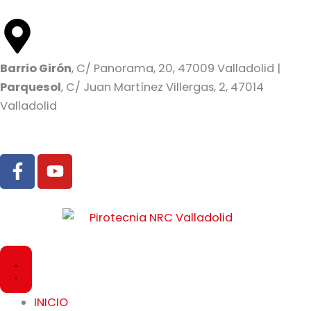
Ir
al
contenido
Barrio Girón
, C/ Panorama, 20, 47009 Valladolid |
Parquesol
, C/ Juan Martínez Villergas, 2, 47014
Valladolid
F
Y
a
o
c
u
e
t
b
u
o
b
Cerrar
Abrir
o
e
PRODUCTOS
PRODUCTOS
k
-
INICIO